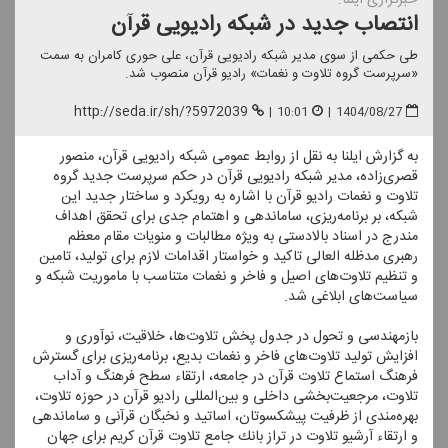
انتصاب جدید در شبكه رادیویی قرآن
طی حكمی از سوی مدیر شبكه رادیویی قرآن، علی حوری كامران به سمت
«سرپرست گروه تلاوت و نغمات» رادیو قرآن منصوب شد.
http://seda.ir/sh/?5972039
|
10:01
|
1404/08/27
به گزارش ایلنا به نقل از روابط عمومی شبكه رادیویی قرآن، منصور
قصری‌زاده، مدیر شبكه رادیویی قرآن در حكم سرپرست جدید گروه
تلاوت و نغمات رادیو قرآن با اشاره به رویكرد و ساختار جدید این
شبكه، بر برنامه‌ریزی، ساماندهی و اهتمام جدی برای تحقق اهداف
مندرج در اسناد بالادستی به ویژه مطالبات و منویات مقام معظم
رهبری مدظله العالی تاكید و خواستار اقدامات لازم برای تولید، تامین
و تنظیم تلاوت‌های اصیل و فاخر و نغمات متناسب با ماموریت شبكه و
سیاست‌های ابلاغی شد.
بازمهندسی و تحول در جدول پخش تلاوت‌ها، خلاقیت، نوآوری و
افزایش تولید تلاوت‌های فاخر و نغمات بدیع، برنامه‌ریزی برای گسترش
فرهنگ استماع تلاوت قرآن در جامعه، ارتقاء سطح فرهنگ و آداب
تلاوت، مرجعیت‌بخشی داخلی و بین‌المللی رادیو قرآن در حوزه تلاوت،
بهره‌مندی از ظرفیت پیشكسوتان، اساتید و نخبگان قرآنی و ساماندهی
و ارتقاء آرشیو تلاوت در تراز بانك جامع تلاوت قرآن كریم برای جهان