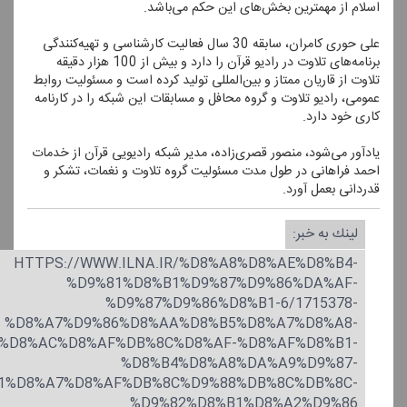
اسلام از مهمترین بخش‌های این حكم می‌باشد.
علی حوری كامران، سابقه 30 سال فعالیت كارشناسی و تهیه‌كنندگی
برنامه‌های تلاوت در رادیو قرآن را دارد و بیش از 100 هزار دقیقه
تلاوت از قاریان ممتاز و بین‌المللی تولید كرده است و مسئولیت روابط
عمومی، رادیو تلاوت و گروه محافل و مسابقات این شبكه را در كارنامه
كاری خود دارد.
یادآور می‌شود، منصور قصری‌زاده، مدیر شبكه رادیویی قرآن از خدمات
احمد فراهانی در طول مدت مسئولیت گروه تلاوت و نغمات، تشكر و
قدردانی بعمل آورد.
لینك به خبر:
HTTPS://WWW.ILNA.IR/%D8%A8%D8%AE%D8%B4-
%D9%81%D8%B1%D9%87%D9%86%DA%AF-
%D9%87%D9%86%D8%B1-6/1715378-
%D8%A7%D9%86%D8%AA%D8%B5%D8%A7%D8%A8-
%D8%AC%D8%AF%DB%8C%D8%AF-%D8%AF%D8%B1-
%D8%B4%D8%A8%DA%A9%D9%87-
1%D8%A7%D8%AF%DB%8C%D9%88%DB%8C%DB%8C-
%D9%82%D8%B1%D8%A2%D9%86