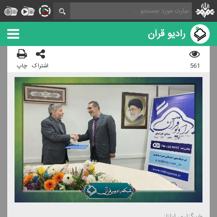
رادیو قرآن
561
اشتراک
چاپ
خبرگزاری ایلنا: