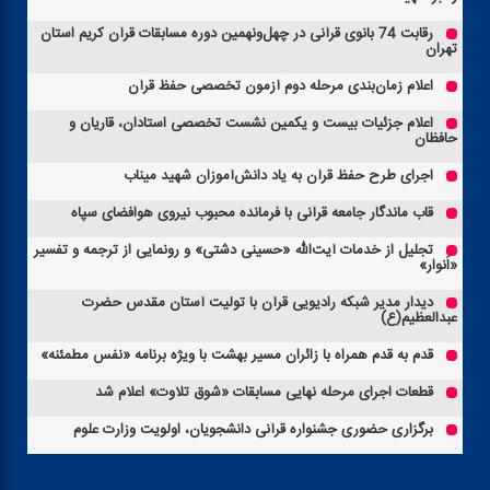
رقابت 74 بانوی قرآنی در چهل‌ونهمین دوره مسابقات قرآن كریم استان
تهران
اعلام زمان‌بندی مرحله دوم آزمون‌ تخصصی حفظ قرآن
اعلام جزئیات بیست و یكمین نشست تخصصی استادان، قاریان و
حافظان
اجرای طرح حفظ قرآن به یاد دانش‌آموزان شهید میناب
قاب ماندگار جامعه قرآنی با فرمانده محبوب نیروی هوافضای سپاه
تجلیل از خدمات آیت‌الله «حسینی دشتی» و رونمایی از ترجمه و تفسیر
«اَنوار»
دیدار مدیر شبكه رادیویی قرآن با تولیت آستان مقدس حضرت
عبدالعظیم(ع)
قدم به قدم همراه با زائران مسیر بهشت با ویژه برنامه «نفس مطمئنه»
قطعات اجرای مرحله نهایی مسابقات «شوق تلاوت» اعلام شد
برگزاری حضوری جشنواره قرآنی دانشجویان، اولویت وزارت علوم