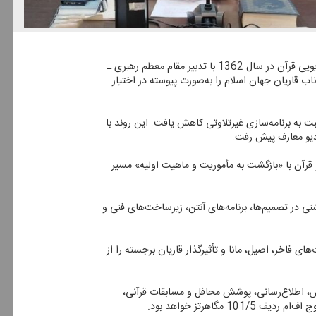
به گزارش ایسنا به نقل از روابط عمومی معاونت صدا، قصری‌زاده، مدیر شبكه رادیویی قرآن، ضمن تشریح ابعاد این تحول گفت: شبكه رادیویی قرآن در سال 1362 با تدبیر مقام معظم رهبری ـ
ب قاریان جهان اسلام را به‌صورت پیوسته در اختیار
 به برنامه‌سازی غیرتلاوتی كاهش یافت. این روند با
ادیو معارف پیش رفت.
و قرآن با «بازگشت به مأموریت و ماهیت اولیه» مسیر
 در تصمیم‌ها، برنامه‌های آنتن، زیرساخت‌های فنی و
ای فاخر، اصیل، مانا و تأثیرگذار قاریان برجسته را از
و انس با تلاوت قرآن كریم از راه‌اندازی رادیو قرآن 2 خبر داد و افزود: آموزش، اطلاع‌رسانی، پوشش محافل و مسابقات قرآنی،
اهرتز خواهد بود.