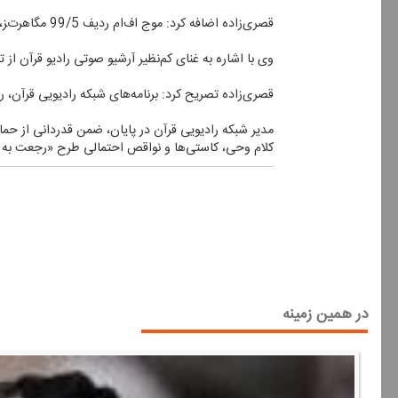
قصری‌زاده اضافه كرد: موج اف‌ام ردیف 99/5 مگاهرتز، همچنان به پخش تلاوت قرآن به روش تدویر ـ یا به تعبیر رایج‌ ترتیل ـ ادامه می‌دهد و توسعه آن نیز در دستور كار قرار دارد.
وی با اشاره به غنای كم‌نظیر آرشیو صوتی رادیو قرآن از
قصری‌زاده تصریح كرد: برنامه‌های شبكه رادیویی قرآن، رادیو قرآن 2 و كانال تدویر (ترتیل سابق) از طریق نرم‌افزار تلفن همراه «ایرانصدا» نیز
مدیر شبكه رادیویی قرآن در پایان، ضمن قدردانی از حم
كلام وحی، كاستی‌ها و نواقص احتمالی طرح «رجعت به
در همین زمینه