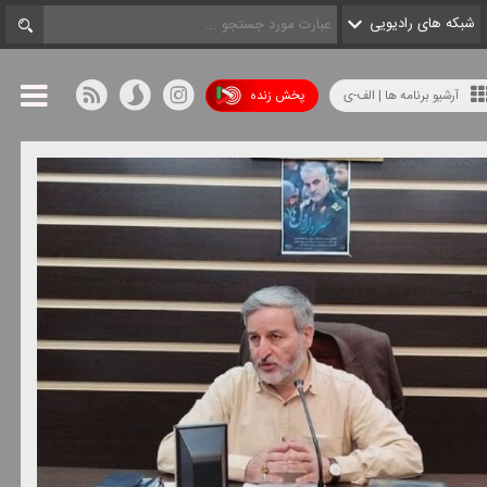
شبکه های رادیویی
آرشیو برنامه ها | الف-ی
پخش زنده