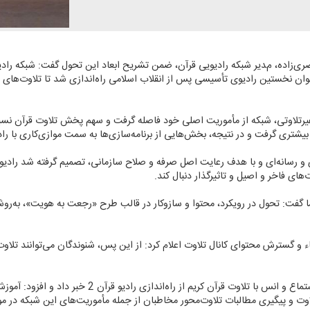
نوان نخستین رادیوی تأسیسی پس از انقلاب اسلامی راه‌اندازی شد تا تلاوت‌های نا
 غیرتلاوتی، شبكه از مأموریت اصلی خود فاصله گرفت و سهم پخش تلاوت قرآن نسبت
یشتری گرفت و در نتیجه، بخش‌هایی از برنامه‌سازی‌ها به سمت موازی‌كاری با ر
ای و رسانه‌ای و با هدف رعایت اصل صرفه‌ و صلاح سازمانی، تصمیم گرفته شد رادی
‌های فاخر و اصیل و تاثیرگذار دنبال كند.
گفت: تحول در رویكرد، محتوا و سازوكار در قالب طرح «رجعت به هویت»، به‌روشنی
ء و گسترش محتوای كانال تلاوت اعلام كرد: از این پس، شنوندگان می‌توانند تلاوت‌ه
وی همچنین با اشاره به اهمیت ایجاد گفتمان فرهنگ استماع 
یری مطالبات تلاوت‌محور مخاطبان از جمله مأموریت‌های این شبكه در موج اف‌ام ردیف 101/5 مگ