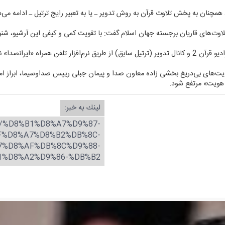
 تلاوت‌های قاریان برجسته جهان اسلام گفت: با تقویت كمی و كیفی این آرشیو، شنون
 قابل دریافت خواهند بود.
ایت‌های بی‌دریغ بخشی زاده معاون صدا و پیمان جبلی رییس صداوسیما، ابراز امی
 هویت» مرتفع شود.
لینك به خبر:
0/%D8%B1%D8%A7%D9%87-
F%D8%A7%D8%B2%DB%8C-
7%D8%AF%DB%8C%D9%88-
1%D8%A2%D9%86-%DB%B2