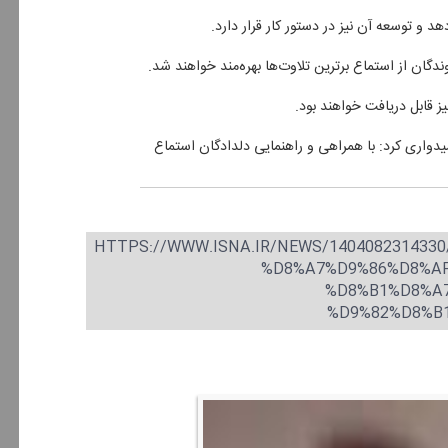
دگان از استماع برترین تلاوت‌ها بهره‌مند خواهند شد.
دواری كرد: با همراهی و راهنمایی دلدادگان استماع
HTTPS://WWW.ISNA.IR/NEWS/140408231433
%D8%A7%D9%86%D8%A
%D8%B1%D8%A
%D9%82%D8%B