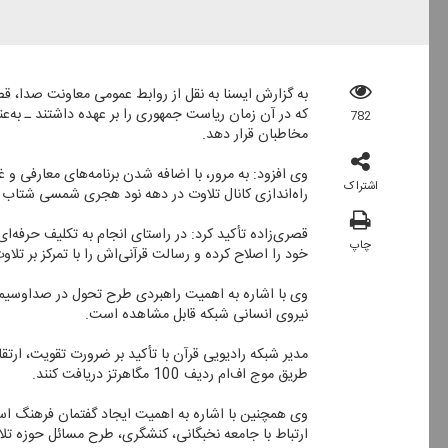
كه در آن زمان ریاست جمهوری را بر عهده داشتند ـ به‌ع
782
مخاطبان قرار دهد.
وی افزود: به مرور، با اضافه شدن برنامه‌های معارفی و
اشتراک
راه‌اندازی كانال تلاوت در دهه نود هجری شمسی شتاب ب
قصری‌زاده تأكید كرد: در راستای انجام به تكلیف حرفه‌
چاپ
خود را اصلاح كرده و رسالت قرآنی‌اش را با تمركز بر تلاوت
وی با اشاره به اهمیت راهبردی طرح تحول در صداوسیما 
نیروی انسانی شبكه قابل مشاهده است.
مدیر شبكه رادیویی قرآن با تأكید بر ضرورت تقویت، ارتقا
طریق موج اف‌ام ردیف 100 مگاهرتز دریافت كنند.
ارتباط با جامعه نخبگانی، كنشگری، طرح مسائل حوزه تلاوت و پیگ