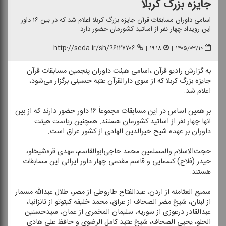
جایزه بزرگ كربلا
اسامی داوران مسابقات قرآن جایزه بزرگ كربلا اعلام شد كه در بین ۱۶ داور
این رویداد چهار نفر از اساتید كشورمان حضور دارد.
http://seda.ir/sh/?۶۱۲۷۷۰۶
|
۱۹:۱۸
|
۱۴۰۵/۰۳/۱۰
به گزارش رادیو قرآن ،اسامی هیئت داوران پنجمین مسابقات قرآن
جایزه بزرگ كربلا كه از سوی دارالقرآن عتبه حسینی برگزار می‌شود،
اعلام شد.
بر همین اساس در این مسابقات مجموعاً ۱۶ داور حضور دارند كه از بین
آنها چهار نفر از اساتید كشورمان هستند. همچنین ریاست هیئت
داوران بر عهده شیخ خیرالدین الهادی از كشور عراق است.
حجت‌الاسلام والمسلمین محمد حاجی‌ابوالقاسم، مهدی قره‌شیخلو،
حیدر (فلاح) كسمایی و قاسم مقدمی چهار داور ایرانی این مسابقات
هستند.
سمیع العثامنه از اردن، عبدالفتاح طاروطی از مصر، طلال عبدالله مسمار
از لبنان، شیخ مضر الصحاف از عراق، محمد خلیفه كیتوتو از تانزانیا،
عبدالقادر درعوزی از سوریه، سلیمان المخمری از عمان، سیدحسنین
الحلو، یحیی الصحاف، شیخ عتید كامل الرضوی و حافظ علی هادی