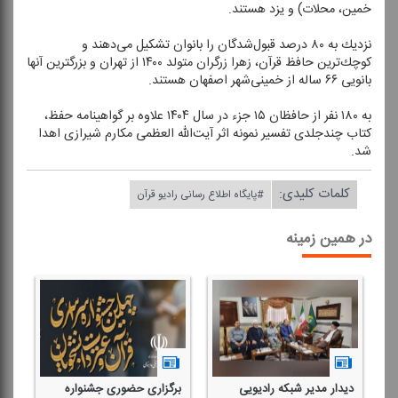
خمین، محلات) و یزد هستند.
نزدیك به ۸۰ درصد قبول‌شدگان را بانوان تشكیل می‌دهند و
كوچك‌ترین حافظ قرآن، زهرا زرگران متولد ۱۴۰۰ از تهران و بزرگترین آنها
بانویی ۶۶ ساله از خمینی‌شهر اصفهان هستند.
به ۱۸۰ نفر از حافظان ۱۵ جزء در سال ۱۴۰۴ علاوه بر گواهینامه حفظ،
كتاب چندجلدی تفسیر نمونه اثر آیت‌الله العظمی مكارم شیرازی اهدا
شد.
کلمات کلیدی:
#پایگاه اطلاع رسانی رادیو قرآن
در همین زمینه
دیدار مدیر شبكه رادیویی
برگزاری حضوری جشنواره
هی