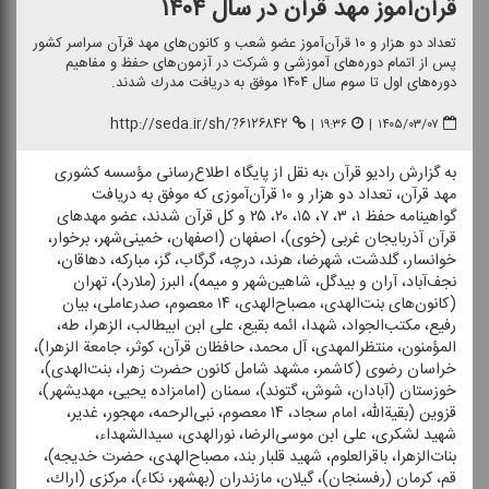
قرآن‌آموز مهد قرآن در سال ۱۴۰۴
تعداد دو هزار و ۱۰ قرآن‌آموز عضو شعب و كانون‌های مهد قرآن سراسر كشور
پس از اتمام دوره‌های آموزشی و شركت در آزمون‌های حفظ و مفاهیم
دوره‌های اول تا سوم سال ۱۴۰۴ موفق به دریافت مدرك شدند.
http://seda.ir/sh/?۶۱۲۶۸۴۲
|
۱۹:۳۶
|
۱۴۰۵/۰۳/۰۷
به گزارش رادیو قرآن ،به نقل از پایگاه اطلاع‌رسانی مؤسسه كشوری
مهد قرآن، تعداد دو هزار و ۱۰ قرآن‌آموزی كه موفق به دریافت
گواهینامه حفظ ۱، ۳، ۷، ۱۵، ۲۰، ۲۵ و كل قرآن شدند، عضو مهدهای
قرآن آذربایجان غربی (خوی)، اصفهان (اصفهان، خمینی‌شهر، برخوار،
خوانسار، گلدشت، شهرضا، هرند، درچه، گرگاب، گز، مباركه، دهاقان،
نجف‌آباد، آران و بیدگل، شاهین‌شهر و میمه)، البرز (ملارد)، تهران
(كانون‌های بنت‌الهدی، مصباح‌الهدی، ۱۴ معصوم، صدرعاملی، بیان
رفیع، مكتب‌الجواد، شهدا، ائمه بقیع، علی ابن ابیطالب، الزهرا، طه،
المؤمنون، منتظرالمهدی، آل محمد، حافظان قرآن، كوثر، جامعة الزهرا)،
خراسان رضوی (كاشمر، مشهد شامل كانون حضرت زهرا، بنت‌الهدی)،
خوزستان (آبادان، شوش، گتوند)، سمنان (امامزاده یحیی، مهدیشهر)،
قزوین (بقیةالله، امام‌ سجاد، ۱۴ معصوم، نبی‌الرحمه، مهجور، غدیر،
شهید لشكری، علی ابن موسی‌الرضا، نورالهدی، سید‌الشهداء،
بنات‌الزهرا، باقرالعلوم، شهید قلبار بند، مصباح‌الهدی، حضرت خدیجه)،
قم، كرمان (رفسنجان)، گیلان، مازندران (بهشهر، نكاء)، مركزی (اراك،