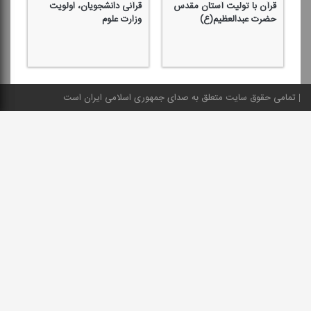
قرآن با تولیت آستان مقدس
قرآنی دانشجویان، اولویت
كش
حضرت عبدالعظیم(ع)
وزارت علوم
ان
تمامی حقوق سایت متعلق به صدای جمهوری اسلامی ایران است