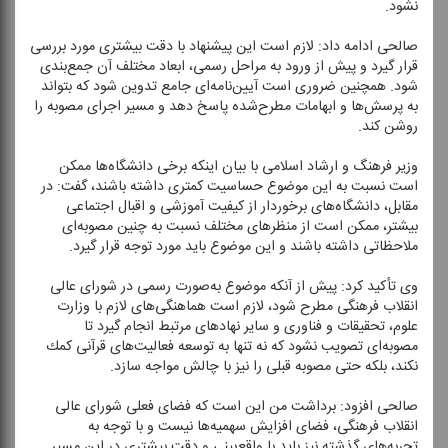
نشود.
صالحی ادامه داد: لازم است این پیشنهاد با دقت بیشتری مورد بررسی
قرار گیرد و پیش از ورود به مراحل رسمی، ابعاد مختلف آن جمع‌بندی
شود. همچنین ضروری است آیین‌نامه‌ای جامع تدوین شود كه بتواند
به پرسش‌ها و ابهامات مطرح‌شده پاسخ دهد و مسیر اجرای مصوبه را
روشن كند.
وزیر فرهنگ و ارشاد اسلامی با بیان اینكه برخی دانشگاه‌ها ممكن
است نسبت به این موضوع حساسیت كمتری داشته باشند، گفت: در
مقابل، دانشگاه‌های برخوردار از كیفیت آموزشی و اقبال اجتماعی
بیشتر، ممكن است از منظر‌های مختلف نسبت به چنین مصوبه‌ای
ملاحظاتی داشته باشند و این موضوع باید مورد توجه قرار گیرد.
وی تأكید كرد: پیش از آنكه موضوع به‌صورت رسمی در شورای عالی
انقلاب فرهنگی مطرح شود، لازم است هماهنگی‌های لازم با وزارت
علوم، تحقیقات و فناوری و سایر نهاد‌های مرتبط انجام گیرد تا
مصوبه‌ای تصویب نشود كه نه تنها به توسعه فعالیت‌های قرآنی كمك
نكند، بلكه حتی مصوبه قبلی را نیز با چالش مواجه سازد.
صالحی افزود: برداشت من این است كه فضای فعلی شورای عالی
انقلاب فرهنگی، فضای افزایش سهمیه‌ها نیست و با توجه به
تجربه‌های گذشته نیز باید با واقع‌بینی و دقت بیشتری در این مسیر