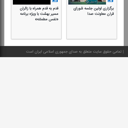
برگزاری اولین جلسه شورای
قدم به قدم همراه با زائران
دی
قرآن معاونت صدا
مسیر بهشت با ویژه برنامه
قر
«نفس مطمئنه»
حض
تمامی حقوق سایت متعلق به صدای جمهوری اسلامی ایران است