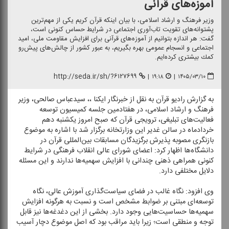
آموزه‌های قرآنی
وزیر فرهنگ و ارشاد اسلامی، با بیان اینكه قرآن كریم یكی از مهم‌ترین
پشتوانه‌های تقویت تاب‌آوری اجتماعی در شرایط حساس كنونی است،
گفت: هر اندازه بتوانیم از آموزه‌های قرآنی برای افزایش مقاومت ملی، امید
اجتماعی و انسجام عمومی بهره بگیریم، به عبور كشور از چالش‌های پیش‌رو
كمك بیشتری كرده‌ایم.
http://seda.ir/sh/?۶۱۲۷۶۹۹
|
۱۹:۱۸
|
۱۴۰۵/۰۳/۱۰
به گزارش رادیو قرآن به نقل از خبرنگار ایكنا ،، سیدعباس صالحی، وزیر
فرهنگ و ارشاد اسلامی، در هفتادمین جلسه كمیسیون توسعه
فعالیت‌های تبلیغی، ترویجی قرآن كه صبح امروز یكشنبه دهم
خردادماه در سالن غدیر این وزارتخانه برگزار شد با اشاره به موضوع
بازنگری مصوبه پذیرش برگزیدگان مسابقات بین‌المللی قرآن در
دانشگاه‌ها اظهار كرد: اعضای شورای عالی انقلاب فرهنگی در شرایط
كنونی همراهی ذهنی چندانی با افزایش سهمیه‌ها ندارند و این مسئله
دلایل مختلفی دارد.
وی افزود: نگاه غالب در فضای سیاست‌گذاری آموزش عالی، نگاه
توسعه‌ای مبتنی بر ضوابط مشخص است و نسبت به هرگونه افزایش
سهمیه‌ها حساسیت‌هایی وجود دارد. بخشی از این دغدغه‌ها نیز قابل
توجه و منطقی است؛ زیرا باید مراقب بود كه اصل موضوع دچار آسیب