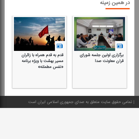
در همین زمینه
برگزاری اولین جلسه شورای
قدم به قدم همراه با زائران
دی
قرآن معاونت صدا
مسیر بهشت با ویژه برنامه
قر
«نفس مطمئنه»
حض
تمامی حقوق سایت متعلق به صدای جمهوری اسلامی ایران است