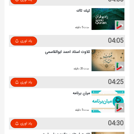
تیك تاك
مدت:5 دقیقه
04:05
یاد اوری
تلاوت استاد احمد ابوالقاسمی
مدت:20 دقیقه
04:25
یاد اوری
میان برنامه
مدت:5 دقیقه
04:30
یاد اوری