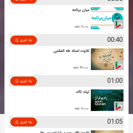
میان برنامه
مدت:5 دقیقه
00:40
یاد اوری
تلاوت استاد طه الفشنی
مدت:20 دقیقه
01:00
یاد اوری
تیك تاك
مدت:5 دقیقه
01:05
یاد اوری
تلاوت آقای حمیدرضا احمدی وفا